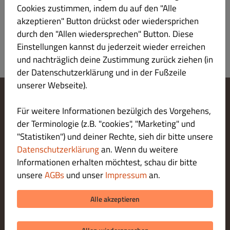
Registrieren
Cookies zustimmen, indem du auf den "Alle
akzeptieren" Button drückst oder wiedersprichen
durch den "Allen wiedersprechen" Button. Diese
Einstellungen kannst du jederzeit wieder erreichen
und nachträglich deine Zustimmung zurück ziehen (in
der Datenschutzerklärung und in der Fußzeile
unserer Webseite).
Cookie-Einstellungen ändern
Für weitere Informationen bezülgich des Vorgehens,
Kontaktiere uns
der Terminologie (z.B. "cookies", "Marketing" und
Datenschutzerklärung
"Statistiken") und deiner Rechte, sieh dir bitte unsere
Allgemeine Geschäftsbedingungen
Datenschutzerklärung
an. Wenn du weitere
Impressum
Informationen erhalten möchtest, schau dir bitte
LIEFERUNG ZAHLUNGSARTEN
unsere
AGBs
und unser
Impressum
an.
ZAHLUNGSARTEN BEI ABHOLUNG
Alle akzeptieren