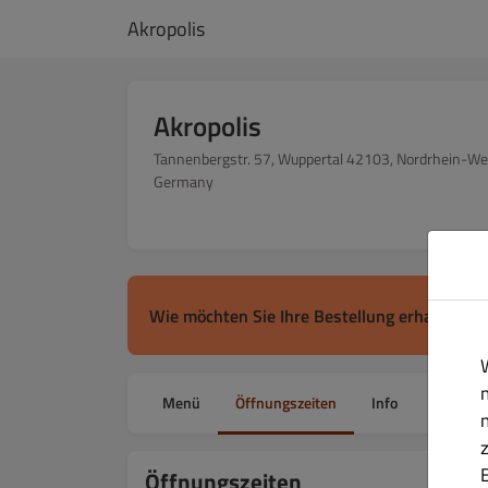
Akropolis
Akropolis
Tannenbergstr. 57, Wuppertal 42103, Nordrhein-We
Germany
Wie möchten Sie Ihre Bestellung erhalten?
Menü
Öffnungszeiten
Info
Gutsche
Öffnungszeiten