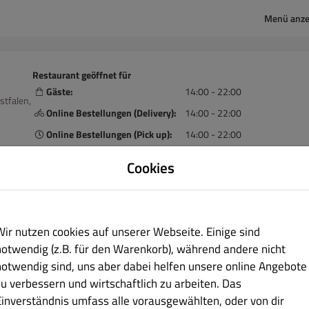
Menü anze
Restaurant geöffnet für
Gäste:
14:00 - 22:00
stfalen,
Online Bestellungen (Delivery):
14:00 - 22:00
Online Bestellungen (Pick up):
14:00 - 22:00
Cookies
Lieferung
Abholung
Wir nutzen cookies auf unserer Webseite. Einige sind
notwendig (z.B. für den Warenkorb), während andere nicht
ine
Allergene
notwendig sind, uns aber dabei helfen unsere online Angebote
zu verbessern und wirtschaftlich zu arbeiten. Das
Einverständnis umfass alle vorausgewählten, oder von dir