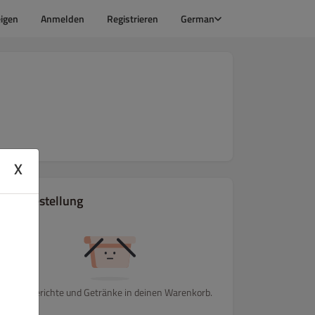
igen
Anmelden
Registrieren
German
X
Ihre Bestellung
Lege Gerichte und Getränke in deinen Warenkorb.