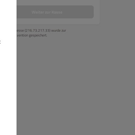
Weiter zur Kasse
Ihre IP-Adresse (216.73.217.33) wurde zur
Betrugsprävention gespeichert.
t