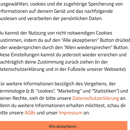
ausgewählten, cookies und die zugehörige Speicherung von
Informationen auf deinem Gerät und das nachfolgende
Lieferung
Abholung
Auslesen und verarbeiten der persönlichen Daten.
(12:00 - 22:00)
(12:00 - 22:00)
Du kannst der Nutzung von nicht notwendigen Cookies
zustimmen, indem du auf den "Alle akzeptieren" Button drücks
GESCHLOSSEN
GESCHLOSSEN
oder wiedersprichen durch den "Allen wiedersprechen" Button.
Diese Einstellungen kannst du jederzeit wieder erreichen und
(12:00 - 22:00)
(11:00 - 22:00)
nachträglich deine Zustimmung zurück ziehen (in der
Datenschutzerklärung und in der Fußzeile unserer Webseite).
(12:00 - 22:00)
(11:00 - 22:00)
Für weitere Informationen bezülgich des Vorgehens, der
(12:00 - 22:00)
(14:00 - 22:00)
erminologie (z.B. "cookies", "Marketing" und "Statistiken") und
deiner Rechte, sieh dir bitte unsere
Datenschutzerklärung
an.
(12:00 - 22:00)
(11:00 - 22:00)
Wenn du weitere Informationen erhalten möchtest, schau dir
(14:00 - 22:00)
(14:00 - 22:00)
bitte unsere
AGBs
und unser
Impressum
an.
Alle akzeptieren