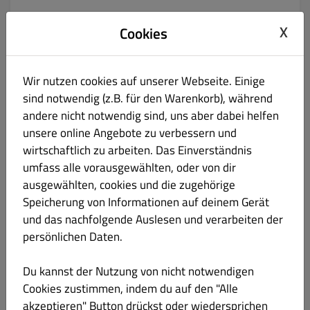
99. GRIECHISCHER-AUFLAUF
€ 12.90
X
Cookies
Gluten Eier Schalenfrüchte
mit Nudeln, Hackfleisch, Tomaten, Fetakäse & Knoblauch
Wir nutzen cookies auf unserer Webseite. Einige
Produktinformation
sind notwendig (z.B. für den Warenkorb), während
andere nicht notwendig sind, uns aber dabei helfen
100. ZORBAS-AUFLAUF
€ 13.90
unsere online Angebote zu verbessern und
Gluten Eier Schalenfrüchte
wirtschaftlich zu arbeiten. Das Einverständnis
mit Nudeln, Schweinfleisch, Tomaten, Fetrakäse & Knoblauch
umfass alle vorausgewählten, oder von dir
ausgewählten, cookies und die zugehörige
Produktinformation
Speicherung von Informationen auf deinem Gerät
und das nachfolgende Auslesen und verarbeiten der
100a. HAWAII AUFLAUF
€ 11.90
persönlichen Daten.
Gluten Eier Schalenfrüchte
Du kannst der Nutzung von nicht notwendigen
mit Nudeln, Ananas, Schinken & Tomatensauce
Cookies zustimmen, indem du auf den "Alle
Produktinformation
akzeptieren" Button drückst oder wiedersprichen