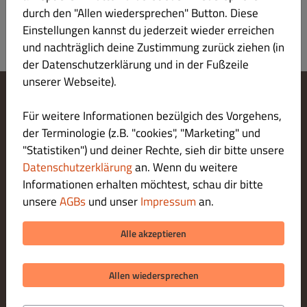
durch den "Allen wiedersprechen" Button. Diese
Einstellungen kannst du jederzeit wieder erreichen
und nachträglich deine Zustimmung zurück ziehen (in
der Datenschutzerklärung und in der Fußzeile
unserer Webseite).
Cookie-Einstellungen ändern
Für weitere Informationen bezülgich des Vorgehens,
Kontaktiere uns
der Terminologie (z.B. "cookies", "Marketing" und
Datenschutzerklärung
"Statistiken") und deiner Rechte, sieh dir bitte unsere
Allgemeine Geschäftsbedingungen
Datenschutzerklärung
an. Wenn du weitere
Impressum
Informationen erhalten möchtest, schau dir bitte
LIEFERUNG ZAHLUNGSARTEN
unsere
AGBs
und unser
Impressum
an.
ZAHLUNGSARTEN BEI ABHOLUNG
Alle akzeptieren
Allen wiedersprechen
© 2026 Akropolis